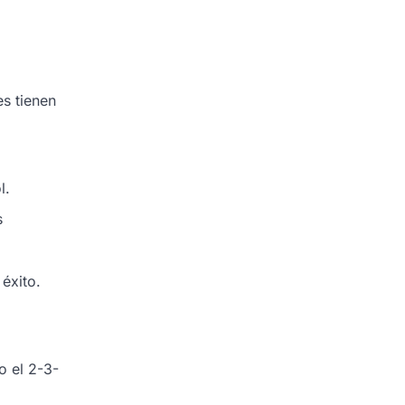
es tienen
l.
s
éxito.
o el 2-3-