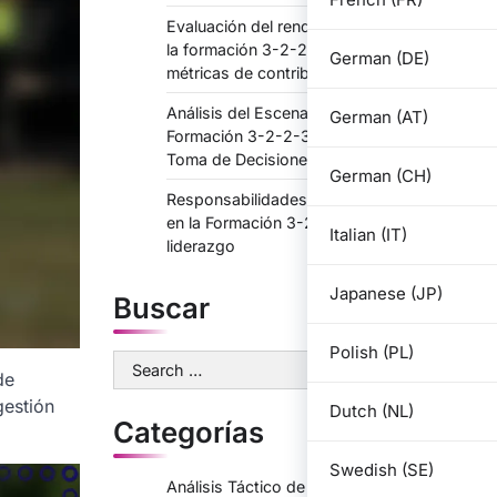
Evaluación del rendimiento del jugador en
la formación 3-2-2-3: efectividad del rol,
German (DE)
métricas de contribución
Análisis del Escenario del Juego en la
German (AT)
Formación 3-2-2-3: Momentos Críticos,
Toma de Decisiones
German (CH)
Responsabilidades del Defensa Central
en la Formación 3-2-2-3: Organización,
Italian (IT)
liderazgo
Japanese (JP)
Buscar
Polish (PL)
Search
de
for:
gestión
Dutch (NL)
Categorías
Swedish (SE)
Análisis Táctico de 3-2-2-3