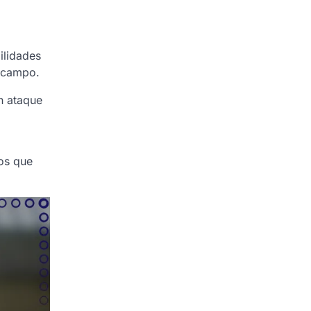
ilidades
iocampo.
n ataque
pos que