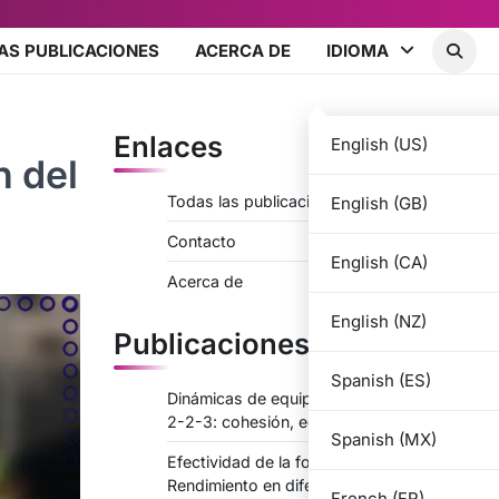
AS PUBLICACIONES
ACERCA DE
IDIOMA
Enlaces
English (US)
n del
Todas las publicaciones
English (GB)
Contacto
English (CA)
Acerca de
English (NZ)
Publicaciones recientes
Spanish (ES)
Dinámicas de equipo en la formación 3-
2-2-3: cohesión, equilibrio interpersonal
Spanish (MX)
Efectividad de la formación 3-2-2-3:
Rendimiento en diferentes sistemas
French (FR)