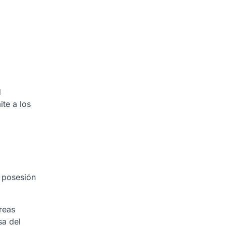
d
te a los
a posesión
areas
sa del