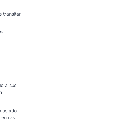
 transitar
s
do a sus
n
emasiado
ientras