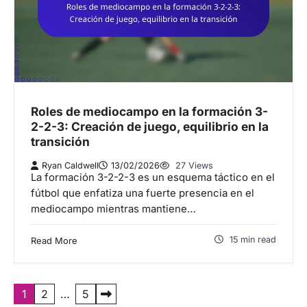
Roles de mediocampo en la formación 3-
2-2-3: Creación de juego, equilibrio en la
transición
Ryan Caldwell
13/02/2026
27 Views
La formación 3-2-2-3 es un esquema táctico en el
fútbol que enfatiza una fuerte presencia en el
mediocampo mientras mantiene…
15 min read
Read More
P
1
2
…
5