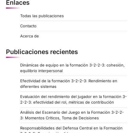
Enlaces
o
s
Todas las publicaciones
t
Contacto
s
Acerca de
p
a
Publicaciones recientes
g
Dinámicas de equipo en la formación 3-2-2-3: cohesión,
i
equilibrio interpersonal
n
Efectividad de la formación 3-2-2-3: Rendimiento en
a
diferentes sistemas
t
Evaluación del rendimiento del jugador en la formación 3-
2-2-3: efectividad del rol, métricas de contribución
i
Análisis del Escenario del Juego en la Formación 3-2-2-
o
3: Momentos Críticos, Toma de Decisiones
n
Responsabilidades del Defensa Central en la Formación