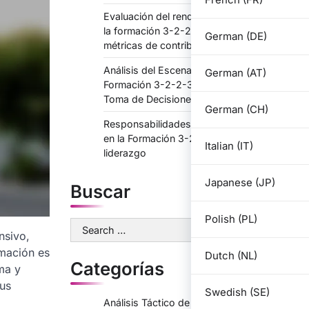
Evaluación del rendimiento del jugador en
la formación 3-2-2-3: efectividad del rol,
German (DE)
métricas de contribución
Análisis del Escenario del Juego en la
German (AT)
Formación 3-2-2-3: Momentos Críticos,
Toma de Decisiones
German (CH)
Responsabilidades del Defensa Central
en la Formación 3-2-2-3: Organización,
Italian (IT)
liderazgo
Japanese (JP)
Buscar
Polish (PL)
Search
nsivo,
for:
rmación es
Dutch (NL)
Categorías
ma y
sus
Swedish (SE)
Análisis Táctico de 3-2-2-3