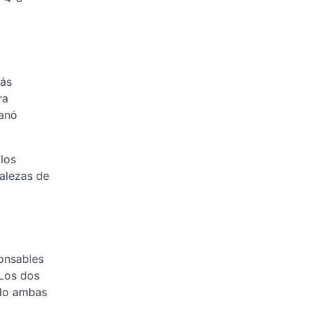
más
ra
Ganó
 los
talezas de
ponsables
 Los dos
ndo ambas