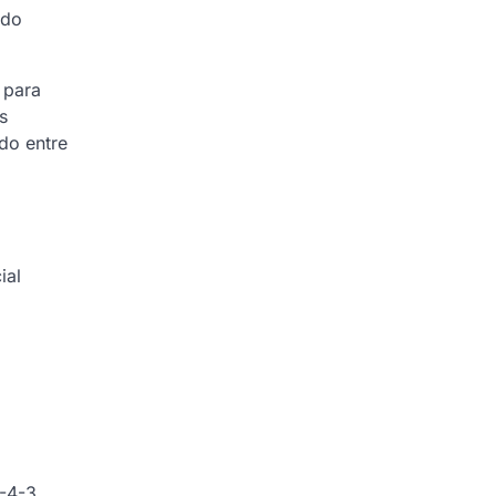
ndo
 para
s
do entre
ial
3-4-3