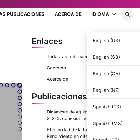
AS PUBLICACIONES
ACERCA DE
IDIOMA
Enlaces
English (US)
Todas las publicaciones
English (GB)
Contacto
English (CA)
Acerca de
English (NZ)
Publicaciones recientes
Spanish (ES)
Dinámicas de equipo en la formación 3-
2-2-3: cohesión, equilibrio interpersonal
Spanish (MX)
Efectividad de la formación 3-2-2-3:
Rendimiento en diferentes sistemas
French (FR)