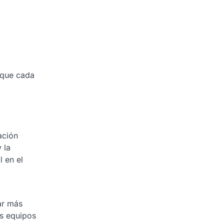
 que cada
ación
 la
 en el
ar más
os equipos