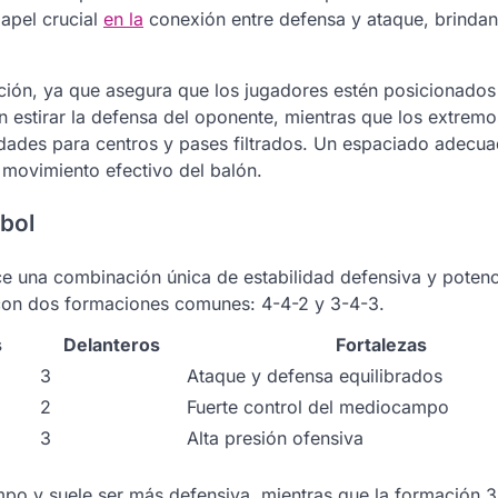
apel crucial
en la
conexión entre defensa y ataque, brinda
ación, ya que asegura que los jugadores estén posicionados
n estirar la defensa del oponente, mientras que los extremo
dades para centros y pases filtrados. Un espaciado adecua
 movimiento efectivo del balón.
bol
e una combinación única de estabilidad defensiva y potenc
con dos formaciones comunes: 4-4-2 y 3-4-3.
s
Delanteros
Fortalezas
3
Ataque y defensa equilibrados
2
Fuerte control del mediocampo
3
Alta presión ofensiva
mpo y suele ser más defensiva, mientras que la formación 